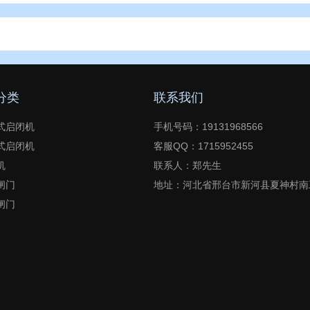
分类
联系我们
式启闭机
手机号码：19131968566
式启闭机
客服QQ：1715952455
机
联系人：郑先生
闸门
地址：河北省邢台市新河县夏神村南
闸门