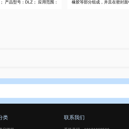
； 产品型号：DLZ； 应用范围：
橡胶等部分组成，并且在密封面
专用的P型橡
分类
联系我们