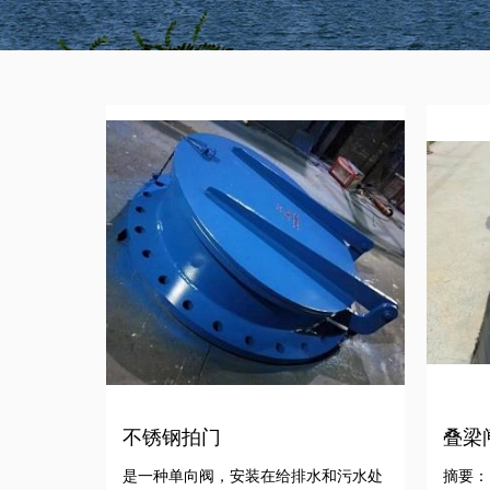
不锈钢拍门
叠梁
是一种单向阀，安装在给排水和污水处
摘要：