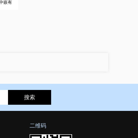
中嵌有
二维码