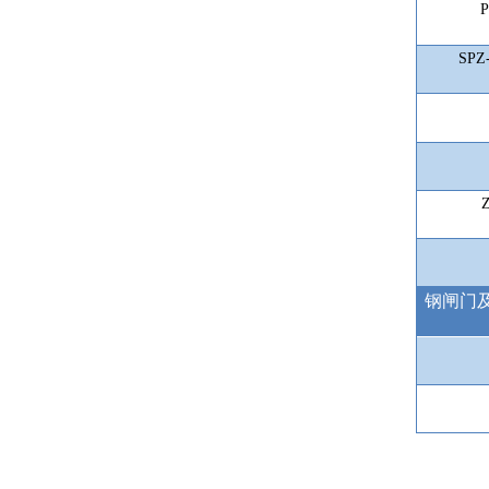
SPZ
钢闸门