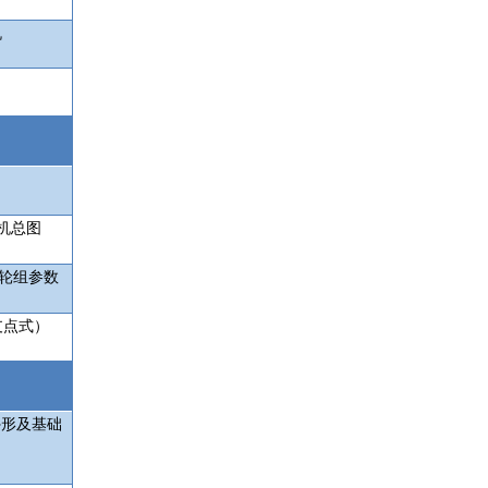
机
机总图
轮组参数
支点式）
外形及基础