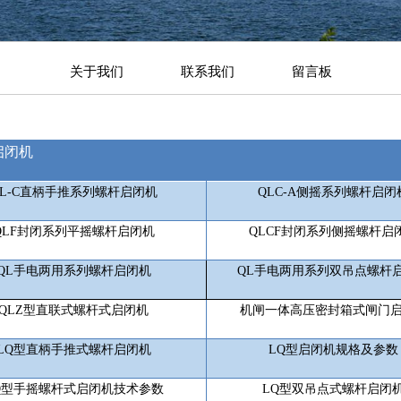
关于我们
联系我们
留言板
启闭机
L-C
直柄手推系列螺杆启闭机
QLC-A
侧摇系列螺杆启闭
QLF
封闭系列平摇螺杆启闭机
QLCF
封闭系列侧摇螺杆启
QL
手电两用系列螺杆启闭机
QL
手电两用系列双吊点螺杆
QLZ
型直联式螺杆式启闭机
机闸一体高压密封箱式闸门
LQ
型直柄手推式螺杆启闭机
LQ
型启闭机规格及参数
Q
型手摇螺杆式启闭机技术参数
LQ
型双吊点式螺杆启闭