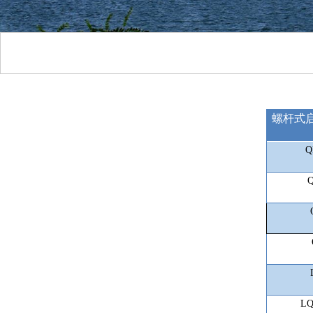
螺杆式
Q
L