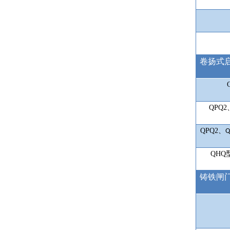
卷扬式
QPQ2
QPQ2
、
Q
QH
铸铁闸