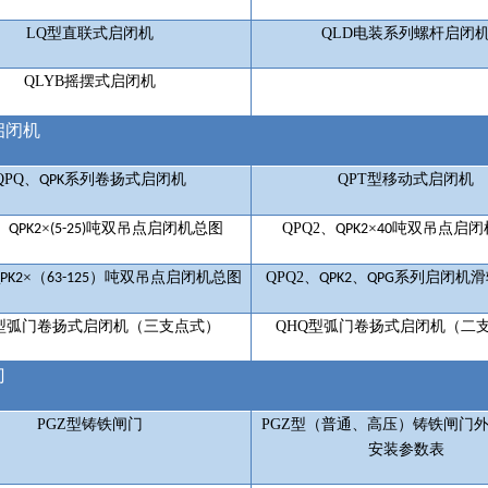
LQ
型直联式启闭机
QLD
电装系列螺杆启闭
QLYB
摇摆式启闭机
启闭机
QPQ
、
系列卷扬式启闭机
QPT
型移动式启闭机
QPK
、
×
吨双吊点启闭机总图
QPQ2
、
×
吨双吊点启闭
QPK2
(5-25)
QPK2
40
×（
）吨双吊点启闭机总图
QPQ2
、
、
系列启闭机滑
PK2
63-125
QPK2
QPG
Q型弧门卷扬式启闭机（三支点式）
QHQ
型弧门卷扬式启闭机（二
门
PGZ
型铸铁闸门
PGZ
型（普通、高压）铸铁闸门
安装参数表