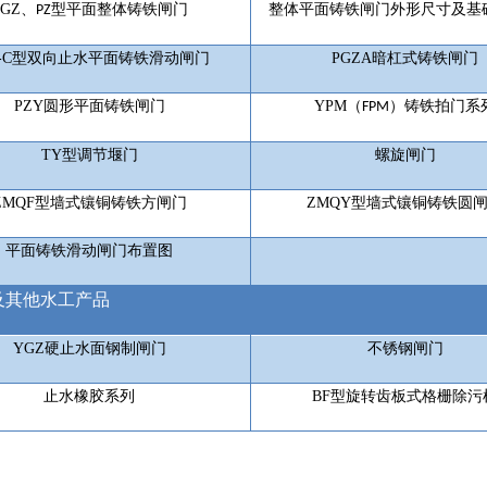
PGZ
、
型平面整体铸铁闸门
整体平面铸铁闸门外形尺寸及基
PZ
-C
型双向止水平面铸铁滑动闸门
PGZA
暗杠式铸铁闸门
PZY
圆形平面铸铁闸门
YPM
（
）铸铁拍门系
FPM
TY
型调节堰门
螺旋闸门
ZMQF
型墙式镶铜铸铁方闸门
ZMQY
型墙式镶铜铸铁圆
平面铸铁滑动闸门布置图
及其他水工产品
YGZ
硬止水面钢制闸门
不锈钢闸门
止水橡胶系列
BF
型旋转齿板式格栅除污