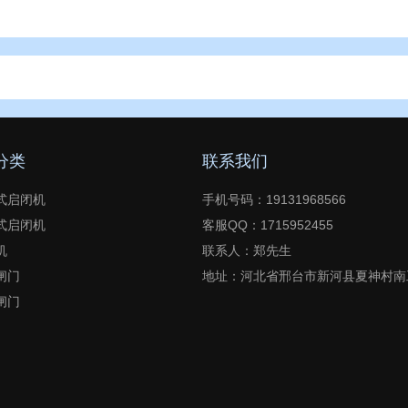
分类
联系我们
式启闭机
手机号码：19131968566
式启闭机
客服QQ：1715952455
机
联系人：郑先生
闸门
地址：河北省邢台市新河县夏神村南
闸门